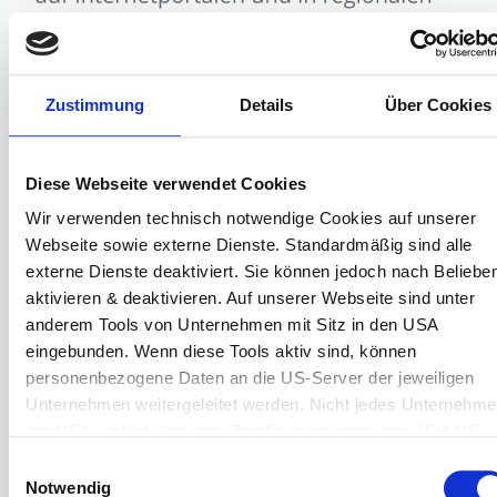
Zustimmung
Details
Über Cookies
Diese Webseite verwendet Cookies
Wir verwenden technisch notwendige Cookies auf unserer
Webseite sowie externe Dienste. Standardmäßig sind alle
externe Dienste deaktiviert. Sie können jedoch nach Beliebe
aktivieren & deaktivieren. Auf unserer Webseite sind unter
anderem Tools von Unternehmen mit Sitz in den USA
eingebunden. Wenn diese Tools aktiv sind, können
personenbezogene Daten an die US-Server der jeweiligen
Unternehmen weitergeleitet werden. Nicht jedes Unternehm
der USA verfügt über eine Zertifizierung nach dem "EU-US
Data Privacy Framework" (DPF). Der DPF ist ein
Einwilligungsauswahl
Übereinkommen zwischen der Europäischen Union und den
Notwendig